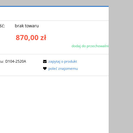
ść:
brak towaru
870,00 zł
dodaj do przechowalni
tu:
D104-2520A
zapytaj o produkt
poleć znajomemu