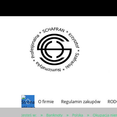
O firmie
Regulamin zakupów
ROD
»
»
»
Jesteś w:
Banknoty
Polska
Okupacja nie